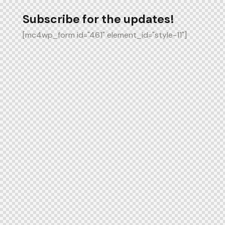
Subscribe for the updates!
[mc4wp_form id="461" element_id="style-11"]