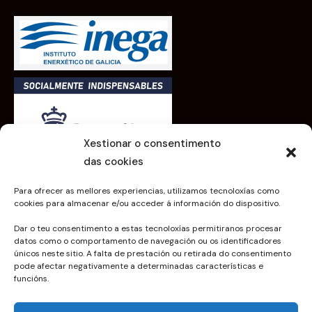
Xestionar o consentimento
das cookies
Para ofrecer as mellores experiencias, utilizamos tecnoloxías como
cookies para almacenar e/ou acceder á información do dispositivo.
Dar o teu consentimento a estas tecnoloxías permitiranos procesar
xoelec.gal 2023 | Todos los derechos reservados
datos como o comportamento de navegación ou os identificadores
únicos neste sitio. A falta de prestación ou retirada do consentimento
pode afectar negativamente a determinadas características e
PROGRAMA KIT DIGITAL COFINANCIADO POR LOS
funcións.
FONDOS NEXT GENERATION (EU) DEL
MECANISMO DE RECUPERACIÓN Y RESILIENCIA