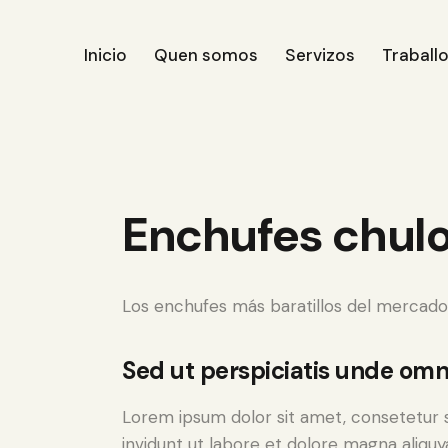
Inicio
Quen somos
Servizos
Traball
Enchufes chul
Los enchufes más baratillos del mercado 
Sed ut perspiciatis unde omni
Lorem ipsum dolor sit amet, consetetur 
invidunt ut labore et dolore magna aliqu