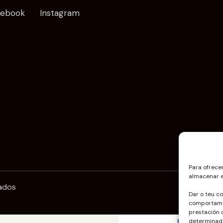
cebook
Instagram
Para ofrece
almacenar e
vados
Dar o teu c
comportamen
prestación 
determinada