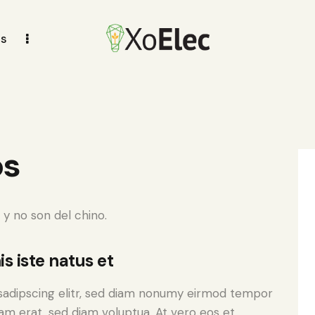
os
os
y no son del chino.
s iste natus et
sadipscing elitr, sed diam nonumy eirmod tempor
yam erat, sed diam voluptua. At vero eos et