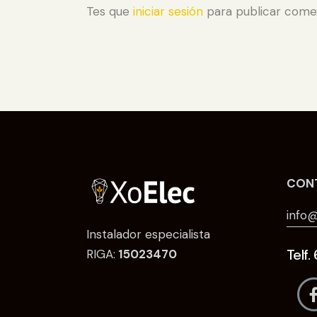
Tes que
iniciar sesión
para publicar comen
CON
info@
Instalador especialista
Telf
RIGA:
15023470