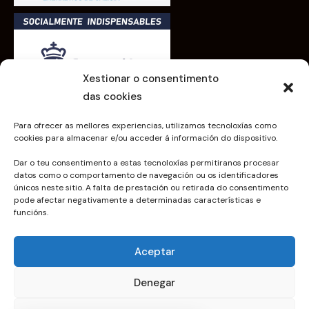
Xestionar o consentimento
das cookies
Para ofrecer as mellores experiencias, utilizamos tecnoloxías como
cookies para almacenar e/ou acceder á información do dispositivo.
Dar o teu consentimento a estas tecnoloxías permitiranos procesar
xoelec.gal 2023 | Todos los derechos reservados
datos como o comportamento de navegación ou os identificadores
únicos neste sitio. A falta de prestación ou retirada do consentimento
pode afectar negativamente a determinadas características e
PROGRAMA KIT DIGITAL COFINANCIADO POR LOS
funcións.
FONDOS NEXT GENERATION (EU) DEL
MECANISMO DE RECUPERACIÓN Y RESILIENCIA
Aceptar
Denegar