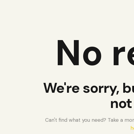
No r
We're sorry, b
not
Can't find what you need? Take a mo
h